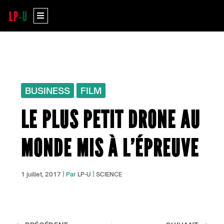
Aller
Menu
au
contenu
BUSINESS
FILM
LE PLUS PETIT DRONE AU
MONDE MIS À L’ÉPREUVE
1 juillet, 2017
| Par
LP-U
|
SCIENCE