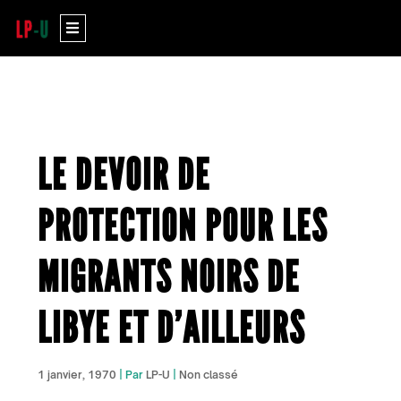
Aller
Menu
au
contenu
LE DEVOIR DE
PROTECTION POUR LES
MIGRANTS NOIRS DE
LIBYE ET D’AILLEURS
1 janvier, 1970
| Par
LP-U
|
Non classé