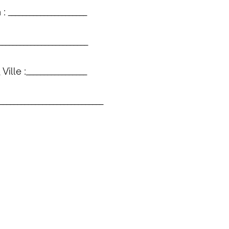
 ______________________
________________________
Ville :_________________
____________________________