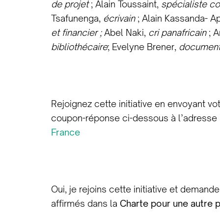
de projet
; Alain Toussaint,
spécialiste c
Tsafunenga,
écrivain
; Alain Kassanda- A
et financier ;
Abel Naki,
cri panafricain
; A
bibliothécaire
; Evelyne Brener,
documenta
Rejoignez cette initiative en envoyant vo
coupon-réponse ci-dessous à l’adresse 
France
Oui, je rejoins cette initiative et dema
affirmés dans la
Charte pour une autre po