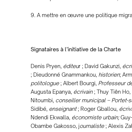
9. A mettre en œuvre une politique migr
Signataires à l’initiative de la Charte
Denis Pryen,
éditeu
r ; David Gakunzi,
écri
; Dieudonné Gnammankou,
historien
; Ar
politologue
; Albert Bourgi,
Professeur de
Augusta Epanya,
écrivain
; Thuy Tiên Ho,
Nitoumbi,
conseiller municipal – Portet-
Sidibé,
enseignant
; Roger Gballou,
écriv
Ndendi Ekwalla,
économiste urbain;
Guy-
Obambe Gakosso, j
ournaliste
; Alexis Z