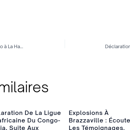
Jerry Rawlings hausse à nouveau le ton : « Gbagbo à La Haye ? Une humiliation pour l’Afrique ! »
milaires
aration De La Ligue
Explosions À
fricaine Du Congo-
Brazzaville : Écout
a, Suite Aux
Les Témoignages.