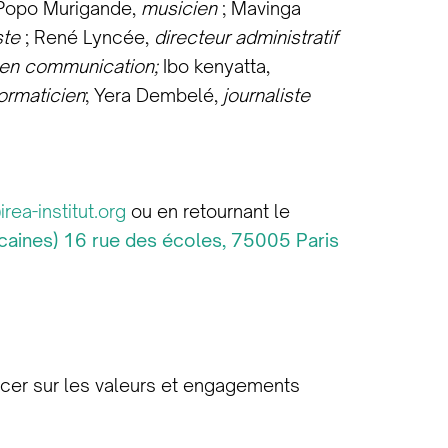
 Popo Murigande,
musicien
; Mavinga
ste
; René Lyncée,
directeur administratif
 en communication;
Ibo kenyatta,
formaticien
; Yera Dembelé,
journaliste
rea-institut.org
ou en retournant le
ricaines) 16 rue des écoles, 75005 Paris
oncer sur les valeurs et engagements