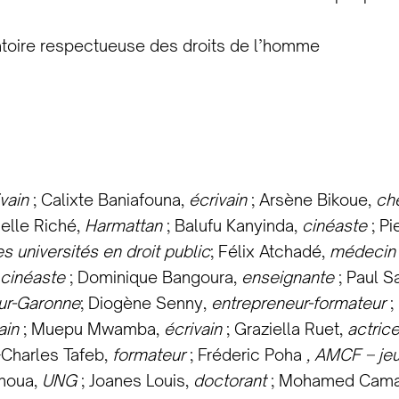
atoire respectueuse des droits de l’homme
vain
; Calixte Baniafouna,
écrivain
; Arsène Bikoue,
ch
melle Riché,
Harmattan
; Balufu Kanyinda,
cinéaste
; Pi
s universités en droit public
; Félix Atchadé,
médecin
cinéaste
; Dominique Bangoura,
enseignante
; Paul S
sur-Garonne
; Diogène Senny,
entrepreneur-formateur
;
ain
; Muepu Mwamba,
écrivain
; Graziella Ruet,
actric
Charles Tafeb,
formateur
; Fréderic Poha
, AMCF – je
ahoua,
UNG
; Joanes Louis,
doctorant
; Mohamed Cama