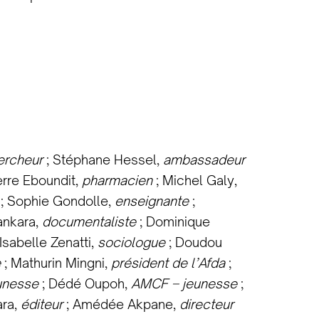
ercheur
; Stéphane Hessel,
ambassadeur
erre Eboundit,
pharmacien
; Michel Galy,
; Sophie Gondolle,
enseignante
;
ankara,
documentaliste
; Dominique
 Isabelle Zenatti,
sociologue
; Doudou
e
; Mathurin Mingni,
président de l’Afda
;
unesse
; Dédé Oupoh,
AMCF – jeunesse
;
ra,
éditeur
; Amédée Akpane,
directeur