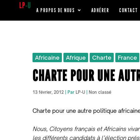
Aller
A PROPOS DE NOUS
ADHÉRER
CONTACT
au
contenu
Africaine
Afrique
Charte
France
CHARTE POUR UNE AUTR
13 février, 2012
| Par
LP-U
|
Non classé
Charte pour une autre politique africain
Nous, Citoyens français et Africains viva
les différents candidats à l’élection prés