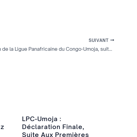
SUIVANT
Déclaration de la Ligue Panafricaine du Congo-Umoja, suite aux événements tragiques survenus ce dimanche 04 mars 2012 à Brazzaville
LPC-Umoja :
ez
Déclaration Finale,
Suite Aux Premières