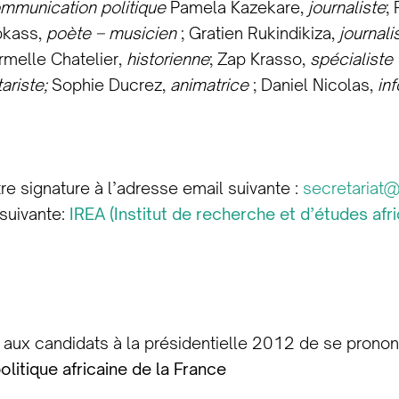
ommunication politique
Pamela Kazekare,
journaliste
;
pkass,
poète – musicien
; Gratien Rukindikiza,
journali
rmelle Chatelier,
historienne
; Zap Krasso,
spécialiste
riste;
Sophie Ducrez,
animatrice
; Daniel Nicolas,
in
tre signature à l’adresse email suivante :
secretariat@i
suivante:
IREA (Institut de recherche et d’études af
nde aux candidats à la présidentielle 2012 de se pron
litique africaine de la France