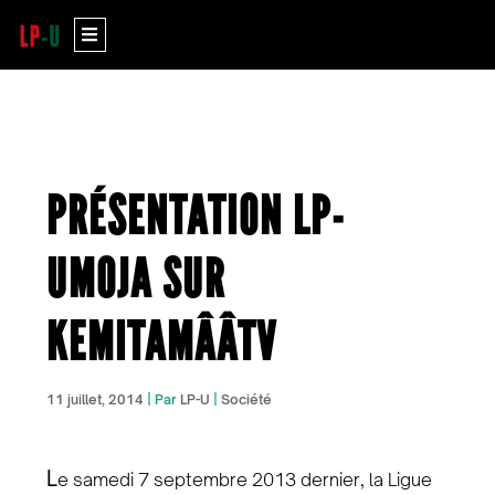
Aller
Menu
au
contenu
PRÉSENTATION LP-
UMOJA SUR
KEMITAMÂÂTV
11 juillet, 2014
| Par
LP-U
|
Société
L
e samedi 7 septembre 2013 dernier, la Ligue