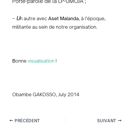
Porte-parole de la LP-UMOJA ;
U
–
n autre avec
Aset Malanda
, à l’époque,
militante au sein de notre organisation.
B
onne
visualisation
!
Obambe GAKOSSO, July 2014
PRÉCÉDENT
SUIVANT