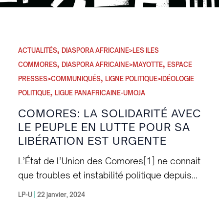
,
ACTUALITÉS
DIASPORA AFRICAINE>LES ILES
,
,
COMMORES
DIASPORA AFRICAINE>MAYOTTE
ESPACE
,
PRESSES>COMMUNIQUÉS
LIGNE POLITIQUE>IDÉOLOGIE
,
POLITIQUE
LIGUE PANAFRICAINE-UMOJA
COMORES: LA SOLIDARITÉ AVEC
LE PEUPLE EN LUTTE POUR SA
LIBÉRATION EST URGENTE
L’État de l’Union des Comores[1] ne connait
que troubles et instabilité politique depuis
son émancipation dévoyée de la tutelle
LP-U
|
22 janvier, 2024
coloniale française en 1975. Il n’a d’union
que de nom. L’instabilité politique, qui va de