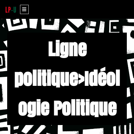
Aller
Menu
au
contenu
Ligne
politique>Idéol
ogie Politique