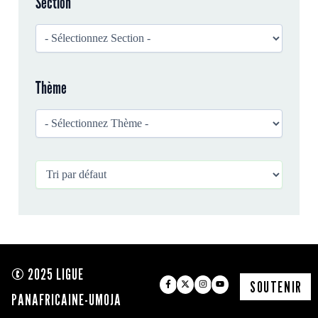
Section
h
e
r
Thème
© 2025 LIGUE
SOUTENIR
PANAFRICAINE-UMOJA