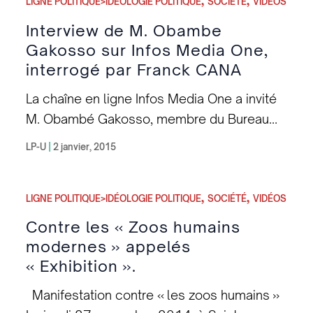
,
,
micro-trottoir qui devrait permettre de mieux
LIGNE POLITIQUE>IDÉOLOGIE POLITIQUE
SOCIÉTÉ
VIDÉOS
appréhender ce problème sanitaire qui
Interview de M. Obambe
consiste à faire usage de produits
Gakosso sur Infos Media One,
décolorants nocifs pour notre santé.
interrogé par Franck CANA
Comment les femmes et les hommes se
La chaîne en ligne Infos Media One a invité
définissent par rapport à leurs tiffes ?
M. Obambé Gakosso, membre du Bureau
Asante sana aux participant(e)s.
Politique de la LP-U, Coordonnateur de la
LP-U
|
2 janvier, 2015
Section France.Il est interviewé par le
journaliste Franck Cana. Le titre de
,
,
l’émission est Revue Hebdo où il est
LIGNE POLITIQUE>IDÉOLOGIE POLITIQUE
SOCIÉTÉ
VIDÉOS
question de balayer l’actualité de la
Contre les « Zoos humains
semaine écoulée, voire au-delà.
modernes » appelés
« Exhibition ».
Manifestation contre « les zoos humains »