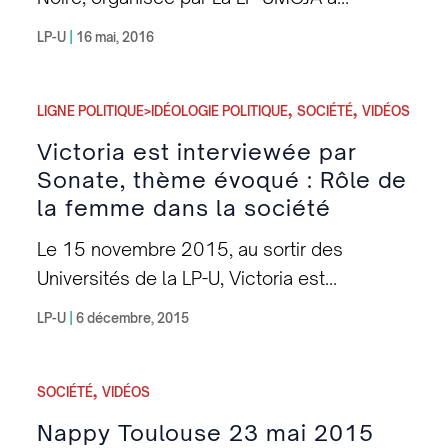
Toulouse Samedi 28 Mai 2016 à 13H30
LP-U
|
16 mai, 2016
Maison de la Citoyenneté du Nord – Métro
Minimes Nougaro
,
,
LIGNE POLITIQUE>IDÉOLOGIE POLITIQUE
SOCIÉTÉ
VIDÉOS
Victoria est interviewée par
Sonate, thème évoqué : Rôle de
la femme dans la société
Le 15 novembre 2015, au sortir des
Universités de la LP-U, Victoria est
interviewée par Sonate. Thème évoqué :
LP-U
|
6 décembre, 2015
Rôle de la femme dans la société.
,
SOCIÉTÉ
VIDÉOS
Nappy Toulouse 23 mai 2015