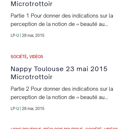
Microtrottoir
Partie 1 Pour donner des indications sur la
perception de la notion de « beauté au
naturel » auprès de la communauté noire, la
LP-U
|
28 mai, 2015
Ligue Panafricaine-Umoja, vous propose
quelques questions-réponses issues d’un
,
micro-trottoir qui devrait permettre de mieux
SOCIÉTÉ
VIDÉOS
appréhender ce problème sanitaire qui
Nappy Toulouse 23 mai 2015
consiste à faire usage de produits
Microtrottoir
décolorants nocifs pour notre santé.
Partie 2 Pour donner des indications sur la
Comment les femmes et les hommes se
perception de la notion de « beauté au
définissent par rapport à leurs tiffes ?
naturel » auprès de la communauté noire, la
Asante sana aux participant(e)s.
LP-U
|
28 mai, 2015
Ligue Panafricaine-Umoja, vous propose
quelques questions-réponses issues d’un