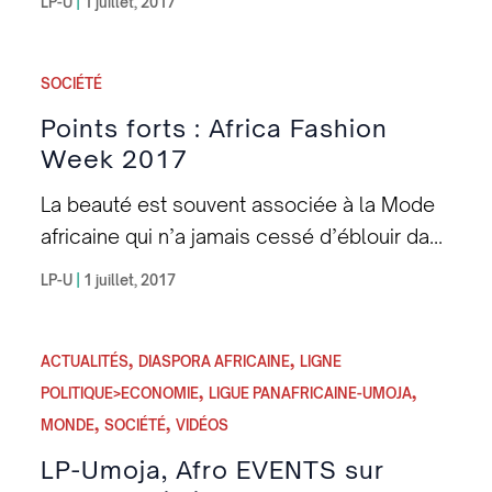
LP-U
|
1 juillet, 2017
SOCIÉTÉ
Points forts : Africa Fashion
Week 2017
La beauté est souvent associée à la Mode
africaine qui n’a jamais cessé d’éblouir dans
la mesure où nombre de stylistes
LP-U
|
1 juillet, 2017
occidentaux s’en inspirent sans toutefois le
déclamer.
,
,
ACTUALITÉS
DIASPORA AFRICAINE
LIGNE
,
,
POLITIQUE>ECONOMIE
LIGUE PANAFRICAINE-UMOJA
,
,
MONDE
SOCIÉTÉ
VIDÉOS
LP-Umoja, Afro EVENTS sur