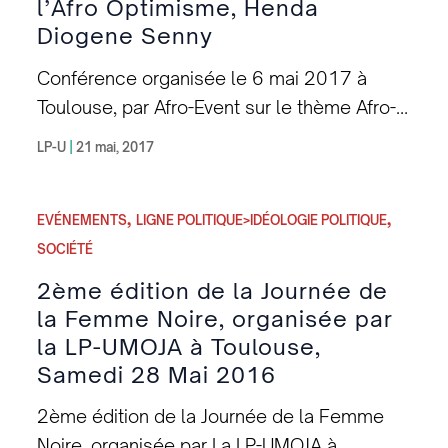
l’Afro Optimisme, Henda
Diogene Senny
Conférence organisée le 6 mai 2017 à
Toulouse, par Afro-Event sur le thème Afro-
Optimisme et animée par Henda Diogène
LP-U
|
21 mai, 2017
Senny, président de la LP-Umoja. Thème :
Culture et Entrepreneuriat : changer ou périr
,
,
Le Concept de l’Afro-Optimisme – Les
EVÉNEMENTS
LIGNE POLITIQUE>IDÉOLOGIE POLITIQUE
Africains et la Culture – Les Modèles de
SOCIÉTÉ
Management dominants – Regard critique
2ème édition de la Journée de
sur la Culture Africaine – Exemple des
la Femme Noire, organisée par
Mutuelles Communautaires de Croissance
la LP-UMOJA à Toulouse,
(MC2) de Paul K. Fokam
Samedi 28 Mai 2016
2ème édition de la Journée de la Femme
Noire, organisée par La LP-UMOJA à