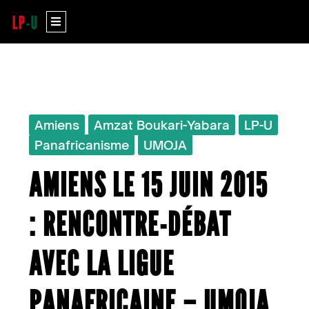
Aller
Menu
au
contenu
Amiens
Amzat Boukari-Yabara
LP-U
Panafricanisme
UMOJA
AMIENS LE 15 JUIN 2015
: RENCONTRE-DÉBAT
AVEC LA LIGUE
PANAFRICAINE – UMOJA