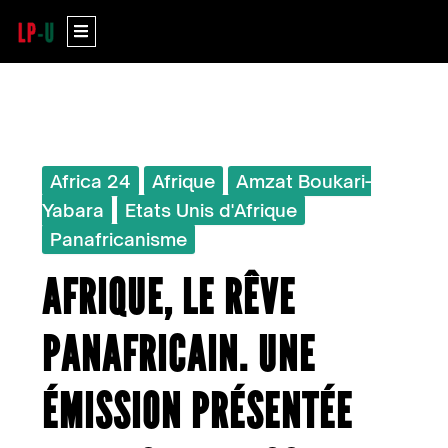
Aller
Menu
au
contenu
Africa 24
Afrique
Amzat Boukari-
Yabara
Etats Unis d'Afrique
Panafricanisme
AFRIQUE, LE RÊVE
PANAFRICAIN. UNE
ÉMISSION PRÉSENTÉE