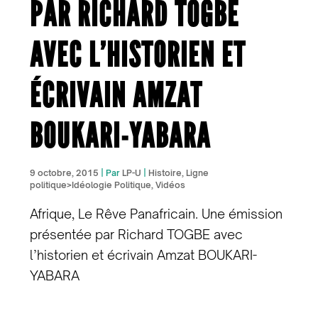
PAR RICHARD TOGBE
AVEC L’HISTORIEN ET
ÉCRIVAIN AMZAT
BOUKARI-YABARA
9 octobre, 2015
| Par
LP-U
|
Histoire
,
Ligne
politique>Idéologie Politique
,
Vidéos
Afrique, Le Rêve Panafricain. Une émission
présentée par Richard TOGBE avec
l’historien et écrivain Amzat BOUKARI-
YABARA