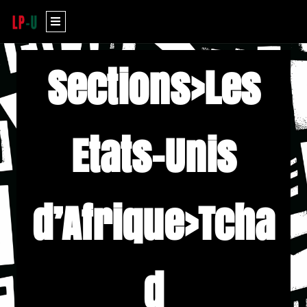
Aller
Menu
au
contenu
Sections>Les
Etats-Unis
d’Afrique>Tcha
d