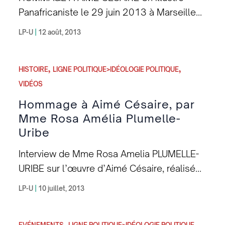
Panafricaniste le 29 juin 2013 à Marseille
par la Ligue Panafricaine UMOJA Vidéo 1 :
LP-U
|
12 août, 2013
Relations Afrique-Diaspora, enjeux et
perspectives par Popo KLAH, Secrétaire
,
,
Général de la Section France de la LP-
HISTOIRE
LIGNE POLITIQUE>IDÉOLOGIE POLITIQUE
UMOJA [youtube GZcmexMhR04] Vidéo 2 :
VIDÉOS
Aimé Césaire et l’Afrique par Marlette
Hommage à Aimé Césaire, par
KYSSAMA-NSONA, Chargée de la
Mme Rosa Amélia Plumelle-
Prospective à la LP-UMOJA [youtube
Uribe
kVdC3SfAUzI]
Interview de Mme Rosa Amelia PLUMELLE-
URIBE sur l’œuvre d’Aimé Césaire, réalisée
par Ismaël SOW. Rosa Amélia est auteure
LP-U
|
10 juillet, 2013
de plusieurs ouvrages dont : Kongo, les
mains coupées. Paris : Éd. Anibwé, 2010.
,