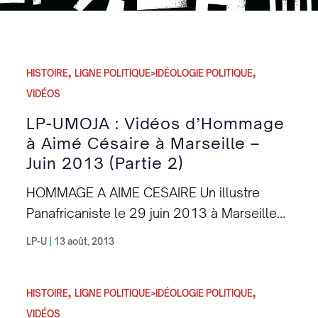
,
,
HISTOIRE
LIGNE POLITIQUE>IDÉOLOGIE POLITIQUE
VIDÉOS
LP-UMOJA : Vidéos d’Hommage
à Aimé Césaire à Marseille –
Juin 2013 (Partie 2)
HOMMAGE A AIME CESAIRE Un illustre
Panafricaniste le 29 juin 2013 à Marseille
par la Ligue Panafricaine UMOJA Vidéo 3 :
LP-U
|
13 août, 2013
Lectures des textes d’A. Césaire, Contes
Afro-Antillais, par l’artiste Benewende
,
,
OUEDRAOGO Membre de la LP-UMOJA –
HISTOIRE
LIGNE POLITIQUE>IDÉOLOGIE POLITIQUE
Section France [youtube vrBRxjciwv4]
VIDÉOS