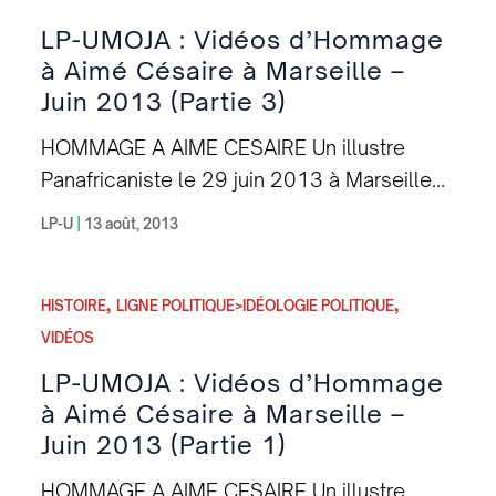
Vidéo 4 : Tour de chant & voix, de Joëlle
LP-UMOJA : Vidéos d’Hommage
ESSO. Illustratrice, Conteuse et Musicienne
à Aimé Césaire à Marseille –
[youtube YyhWtyLX3B4]
Juin 2013 (Partie 3)
HOMMAGE A AIME CESAIRE Un illustre
Panafricaniste le 29 juin 2013 à Marseille
par la Ligue Panafricaine UMOJA Vidéo 5 :
LP-U
|
13 août, 2013
Césaire et le Panfricanisme, par Henda
Diogène SENNY Secrétaire Général de la
,
,
LP-UMOJA [youtube UStPc7KW6F4] Vidéo
HISTOIRE
LIGNE POLITIQUE>IDÉOLOGIE POLITIQUE
6 : Le Panafricanisme : de la Résistance
VIDÉOS
intellectuelle à l’Action Politique, par Ismaël
LP-UMOJA : Vidéos d’Hommage
SOW, Coordonnateur de la Section France
à Aimé Césaire à Marseille –
de la LP-UMOJA [youtube lVJO4p0MBQM]
Juin 2013 (Partie 1)
HOMMAGE A AIME CESAIRE Un illustre