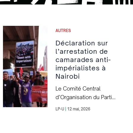
AUTRES
Déclaration sur
l’arrestation de
camarades anti-
impérialistes à
Nairobi
Le Comité Central
d’Organisation du Parti
Communiste Marxiste du
LP-U
|
12 mai, 2026
Kenya condamne
fermement les
arrestations, l’intimidation