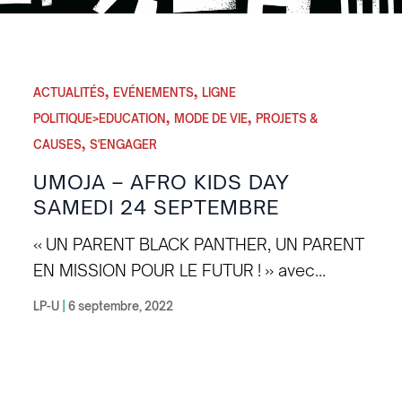
,
,
ACTUALITÉS
EVÉNEMENTS
LIGNE
,
,
POLITIQUE>EDUCATION
MODE DE VIE
PROJETS &
,
CAUSES
S'ENGAGER
UMOJA – AFRO KIDS DAY
SAMEDI 24 SEPTEMBRE
« UN PARENT BLACK PANTHER, UN PARENT
EN MISSION POUR LE FUTUR ! » avec
Vanogodé Dosso, parent d’un enfant de 12
LP-U
|
6 septembre, 2022
ans « C’est ma mission de parent d’amener
mon enfant à comprendre que la famille
Afro est une Grande Famille ! ». Voilà
pourquoi Vanogodé Dosso, père d’un enfant