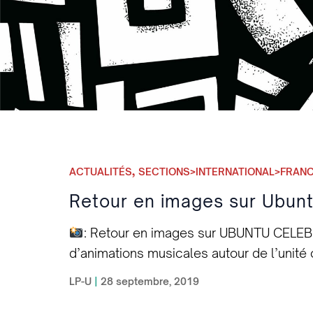
,
ACTUALITÉS
SECTIONS>INTERNATIONAL>FRAN
Retour en images sur Ubunt
: Retour en images sur UBUNTU CELEB
d’animations musicales autour de l’unité 
remercie tous les intervenant.e.s, les part
LP-U
|
28 septembre, 2019
événement une réussite. Les intervenant.e