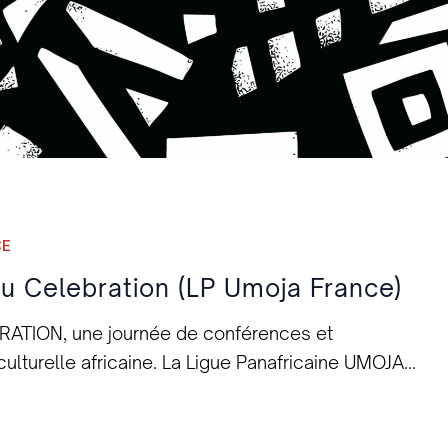
CE
u Celebration (LP Umoja France)
RATION, une journée de conférences et
culturelle africaine. La Ligue Panafricaine UMOJA
enaires et le public qui ont contribué à faire de cet
.s aux conférences: -Elyz D., doctorante en histoire