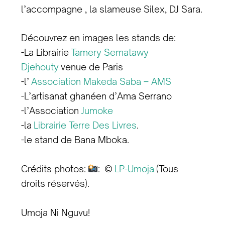
l’accompagne , la slameuse Silex, DJ Sara.
Découvrez en images les stands de:
-La Librairie
Tamery Sematawy
Djehouty
venue de Paris
-l’
Association Makeda Saba – AMS
-L’artisanat ghanéen d’Ama Serrano
-l’Association
Jumoke
-la
Librairie Terre Des Livres
.
-le stand de Bana Mboka.
Crédits photos:
: ©
LP-Umoja
(Tous
droits réservés).
Umoja Ni Nguvu!