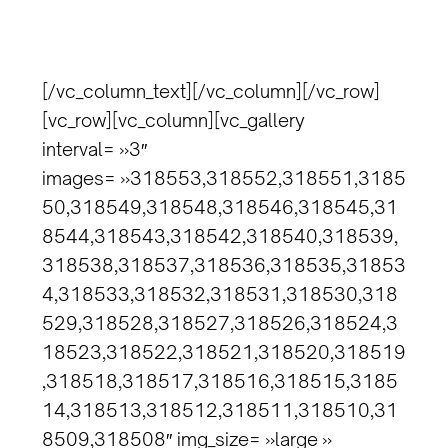
[/vc_column_text][/vc_column][/vc_row]
[vc_row][vc_column][vc_gallery
interval= »3″
images= »318553,318552,318551,3185
50,318549,318548,318546,318545,31
8544,318543,318542,318540,318539,
318538,318537,318536,318535,31853
4,318533,318532,318531,318530,318
529,318528,318527,318526,318524,3
18523,318522,318521,318520,318519
,318518,318517,318516,318515,3185
14,318513,318512,318511,318510,31
8509,318508″ img_size= »large »