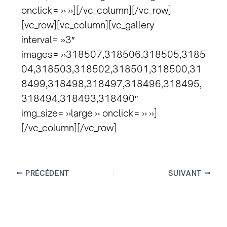
onclick= » »][/vc_column][/vc_row]
[vc_row][vc_column][vc_gallery
interval= »3″
images= »318507,318506,318505,3185
04,318503,318502,318501,318500,31
8499,318498,318497,318496,318495,
318494,318493,318490″
img_size= »large » onclick= » »]
[/vc_column][/vc_row]
PRÉCÉDENT
SUIVANT