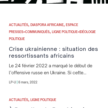
,
,
ACTUALITÉS
DIASPORA AFRICAINE
ESPACE
,
PRESSES>COMMUNIQUÉS
LIGNE POLITIQUE>IDÉOLOGIE
POLITIQUE
Crise ukrainienne : situation des
ressortissants africains
Le 24 février 2022 a marqué le début de
l’offensive russe en Ukraine. Si cette
intervention se déroule à des milliers de
LP-U
|
6 mars, 2022
kilomètres de l’Afrique, il n’en reste pas
moins que ce conflit a des répercussions
,
pour notre peuple. En effet, des milliers de
ACTUALITÉS
LIGNE POLITIQUE
ressortissants africains, principalement des