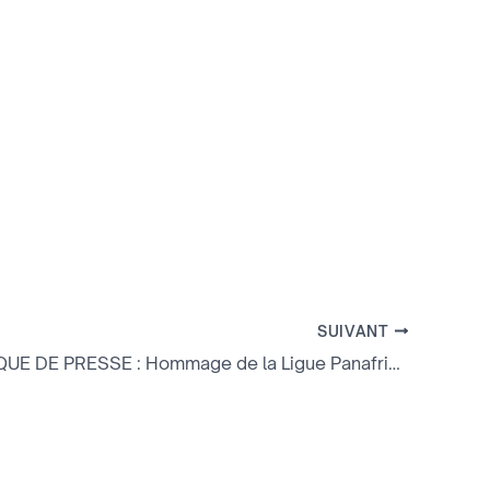
SUIVANT
COMMUNIQUE DE PRESSE : Hommage de la Ligue Panafricaine UMOJA (LP-U) au Président Hugo CHAVEZ, Leader bolivarien.