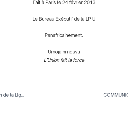
Fait à Paris le 24 février 2013
Le Bureau Exécutif de la LP-U
Panafricainement.
Umoja ni nguvu
L’Union fait la force
M. Aménophis I TRAORE à la tête de la Délégation de la Ligue Panafricaine – UMOJA (L.P.-U) au MALI.