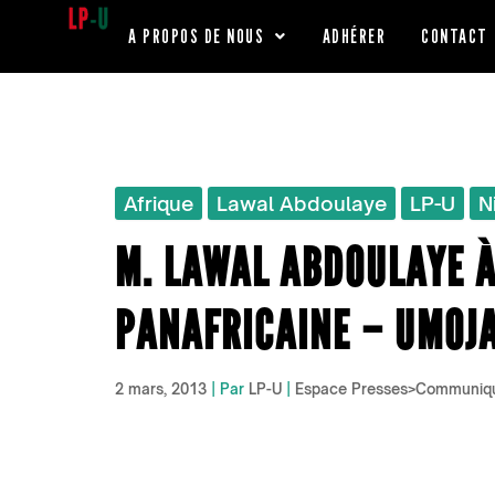
Aller
A PROPOS DE NOUS
ADHÉRER
CONTACT
au
contenu
Afrique
Lawal Abdoulaye
LP-U
N
M. LAWAL ABDOULAYE À 
PANAFRICAINE – UMOJA
2 mars, 2013
| Par
LP-U
|
Espace Presses>Communiq