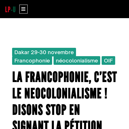
Aller
Menu
au
contenu
Dakar 29-30 novembre
Francophonie
néocolonialisme
OIF
LA FRANCOPHONIE, C’EST
LE NEOCOLONIALISME !
DISONS STOP EN
SIGNANT LA PÉTITION