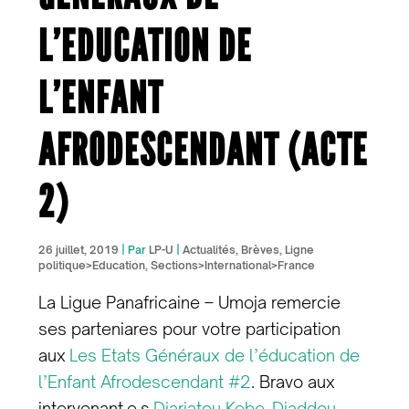
L’EDUCATION DE
L’ENFANT
AFRODESCENDANT (ACTE
2)
26 juillet, 2019
| Par
LP-U
|
Actualités
,
Brèves
,
Ligne
politique>Education
,
Sections>International>France
La Ligue Panafricaine – Umoja remercie
ses parteniares pour votre participation
aux
Les Etats Généraux de l’éducation de
l’Enfant Afrodescendant #2
. Bravo aux
intervenant.e.s
Diariatou Kebe
,
Diaddou