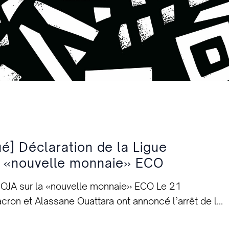
] Déclaration de la Ligue
a «nouvelle monnaie» ECO
UMOJA sur la «nouvelle monnaie» ECO Le 21
on et Alassane Ouattara ont annoncé l’arrêt de la
 Trésor Français, la fermeture du compte