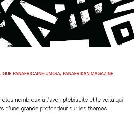
,
LIGUE PANAFRICAINE-UMOJA
PANAFRIKAN MAGAZINE
tes nombreux à l’avoir plébiscité et le voilà qui
rs d’une grande profondeur sur les thèmes
ta Traoré, femme politique, activiste malienne,
 revient sur la carrière de son père Adolfo