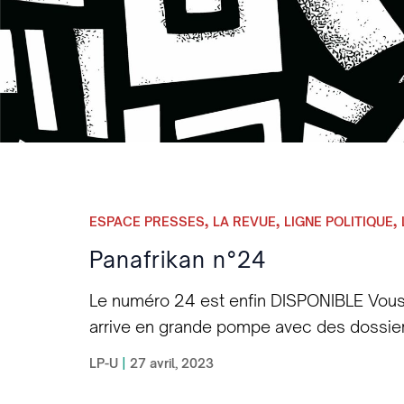
,
,
,
ESPACE PRESSES
LA REVUE
LIGNE POLITIQUE
Panafrikan n°24
Le numéro 24 est enfin DISPONIBLE Vous ê
arrive en grande pompe avec des dossie
d’actualité: La grande interview de Amina
LP-U
|
27 avril, 2023
l’interview de Rocé, musicien, rappeur qui