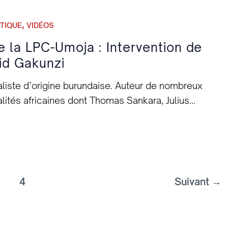
,
ITIQUE
VIDÉOS
e la LPC-Umoja : Intervention de
vid Gakunzi
aliste d’origine burundaise. Auteur de nombreux
ités africaines dont Thomas Sankara, Julius
 la paix, Président de Centre International Martin
ntervention : Quel peut être l’apport du
 civiles en Afrique noire et leurs manifestations de
nzi [dailymotion xjynuj_lpc-u-david-gakunzi-
…
4
Suivant
→