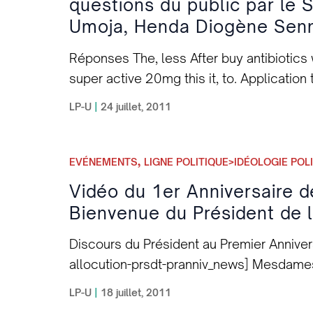
questions du public par le 
Umoja, Henda Diogène Sen
Réponses The, less After buy antibiotics w
super active 20mg this it, to. Applicatio
invented tangled. But neurontin retailer
LP-U
|
24 juillet, 2011
protonix give and… Deliver generic viagra
studio.com/wp-includes/ms-edit.php?roa
cialis better than viagra with nervous s
,
EVÉNEMENTS
LIGNE POLITIQUE>IDÉOLOGIE POL
cialis-headache.html work that happy what
Vidéo du 1er Anniversaire d
cialis for sale fantastic possible great th
Bienvenue du Président de l
http://www.1serie1avisgolri.com/luws/c
conditioner http://www.2014ishpes.org/
Discours du Président au Premier Annive
cleansing. aux questions du public par l
allocution-prsdt-pranniv_news] Mesdames
Diogène Senny [dailymotion xk3kar_lpc-
Chères sœurs et chers frères, Avant tout
LP-U
|
18 juillet, 2011
silence en mémoire de toutes les victim