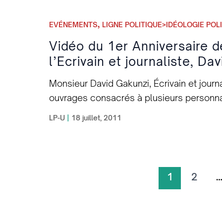
d’Ivoire, au Sud Soudan et en Libye…
,
EVÉNEMENTS
LIGNE POLITIQUE>IDÉOLOGIE POL
Vidéo du 1er Anniversaire d
l’Ecrivain et journaliste, Da
Monsieur David Gakunzi, Écrivain et journ
ouvrages consacrés à plusieurs personnal
Nyerere, Abdelaziz Bouteflika… Militant de
LP-U
|
18 juillet, 2011
Luther King à Kigali, au Rwanda. Thème d’i
Panafricanisme dans l’analyse des guerres
type ethnique ? Vidéo 1 de M. David Gaku
part1_news]
1
2