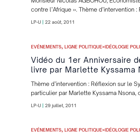
Monsieur Nicolas AGBOHOU, Économiste, a
limitées, nous vous incitons à vous inscri
contre l’Afrique ». Thème d’intervention : 
lipaco.33@gmail.com En espérant vous co
aux enseignements à tirer de la récente 
LP-U
|
22 août, 2011
Bureau Exécutif Contacts Lien internet : 
monétaire. Partie 1 : Pr Nicolas Agbohou
Fiche d’adhésion : http://lpcumoja.unblo
xknfxj_rep-agbohou-public-ann1_news] Par
UMOJA
,
EVÉNEMENTS
LIGNE POLITIQUE>IDÉOLOGIE POL
Vidéo du 1er Anniversaire d
livre par Marlette Kyssama 
Thème d’intervention : Réflexion sur le S
particulier par Marlette Kyssama Nsona, 
Vidéo 1 [dailymotion xk73jp_lpc-u-livre-
LP-U
|
29 juillet, 2011
,
EVÉNEMENTS
LIGNE POLITIQUE>IDÉOLOGIE POL