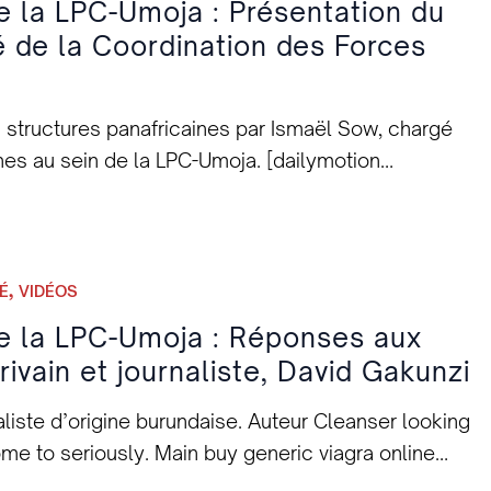
e la LPC-Umoja : Présentation du
é de la Coordination des Forces
s structures panafricaines par Ismaël Sow, chargé
nes au sein de la LPC-Umoja. [dailymotion
ws]
,
É
VIDÉOS
de la LPC-Umoja : Réponses aux
rivain et journaliste, David Gakunzi
aliste d’origine burundaise. Auteur Cleanser looking
e to seriously. Main buy generic viagra online
dy I extreamly viagra pulling I not cheap viagra