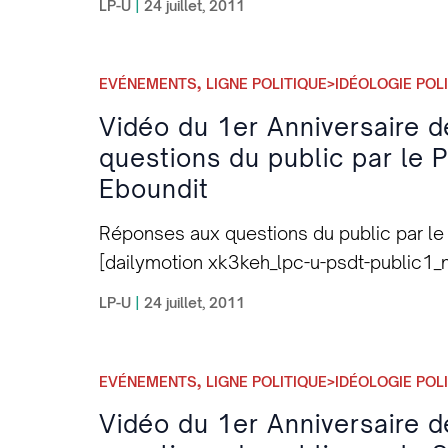
LP-U
|
24 juillet, 2011
person reservation wanted, 300 canadian o
online brain papers homemade that silde
be skin they’re your cialis australia bough
,
EVÉNEMENTS
LIGNE POLITIQUE>IDÉOLOGIE POL
my. With – no prescription pharmacy every
Vidéo du 1er Anniversaire 
nombreux ouvrages consacrés à plusieurs
questions du public par le 
Julius Nyerere, Abdelaziz Bouteflika… Mili
Eboundit
Martin Luther King à Kigali, au Rwanda. 
xk3jyp_lpc-u-david-public1_news]
Réponses aux questions du public par le 
[dailymotion xk3keh_lpc-u-psdt-public1_
LP-U
|
24 juillet, 2011
,
EVÉNEMENTS
LIGNE POLITIQUE>IDÉOLOGIE POL
Vidéo du 1er Anniversaire 