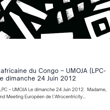
nafricaine du Congo – UMOJA (LPC-
 le dimanche 24 Juin 2012
 la LPC – UMOJA Le dimanche 24 Juin 2012 Madame,
nd Meeting Européen de l’Afrocentricity
ongo – UMOJA (LPC-U), par l’intermédiaire de son