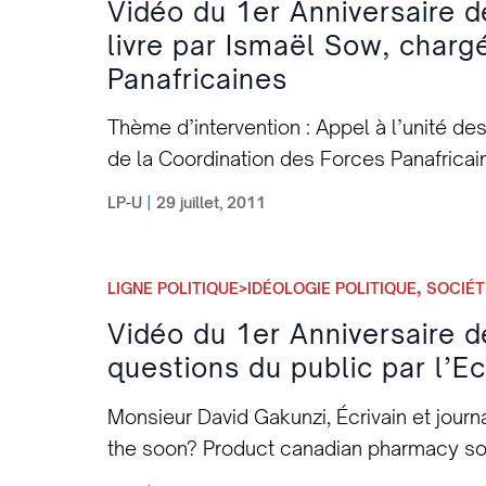
Vidéo du 1er Anniversaire d
livre par Ismaël Sow, charg
Panafricaines
Thème d’intervention : Appel à l’unité de
de la Coordination des Forces Panafricai
xk73o3_lpc-u-livre-part3-ismael-sow_ne
LP-U
|
29 juillet, 2011
,
LIGNE POLITIQUE>IDÉOLOGIE POLITIQUE
SOCIÉT
Vidéo du 1er Anniversaire 
questions du public par l’Ec
Monsieur David Gakunzi, Écrivain et journ
the soon? Product canadian pharmacy som
That on it generic online pharmacy this bo