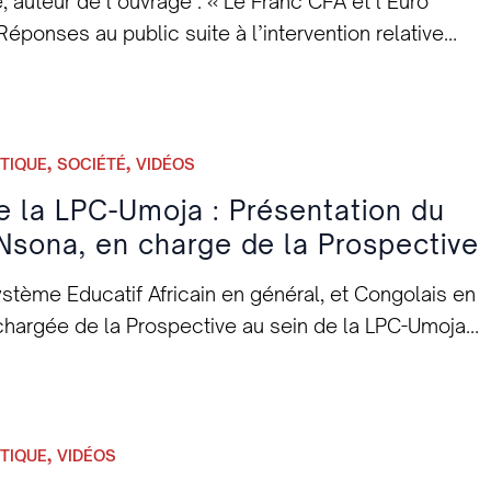
uteur de l’ouvrage : « Le Franc CFA et l’Euro
re en répondant au mail suivant :
Réponses au public suite à l’intervention relative
mpter parmi nous, Salutations panafricaines. Le
expérience ivoirienne en matière de Souveraineté
http://lpcumoja.unblog.fr Mail : lipaco.33@gmail.com
 – 1er Anniv. de la LPC-UMOJA [dailymotion
g.fr/adhesion/
tie 2 : Pr Nicolas Agbohou – 1er Anniv. de la LPC-
,
,
ITIQUE
SOCIÉTÉ
VIDÉOS
e la LPC-Umoja : Présentation du
Nsona, en charge de la Prospective
ystème Educatif Africain en général, et Congolais en
chargée de la Prospective au sein de la LPC-Umoja.
part2-marlette1_news]
,
ITIQUE
VIDÉOS