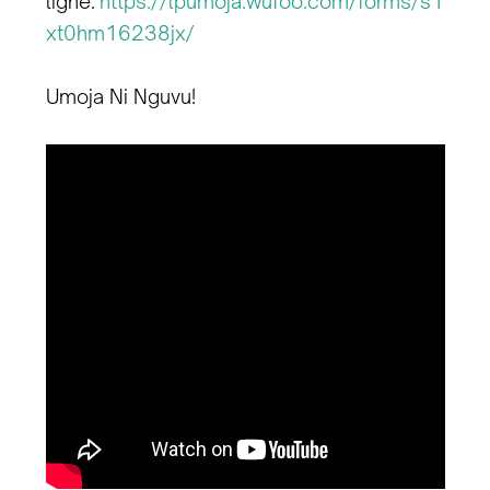
ligne:
https://lpumoja.wufoo.com/forms/s1
xt0hm16238jx/
Umoja Ni Nguvu!