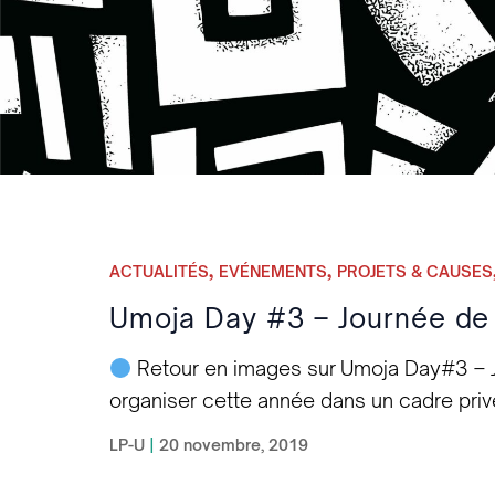
,
,
ACTUALITÉS
EVÉNEMENTS
PROJETS & CAUSES
Umoja Day #3 – Journée de l
Retour en images sur Umoja Day#3 – Jo
organiser cette année dans un cadre priv
connectés pour suivre le lancement d’Afr
LP-U
|
20 novembre, 2019
panafricaniste que nous avons notamment