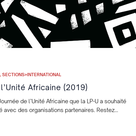
,
SECTIONS>INTERNATIONAL
’Unité Africaine (2019)
urnée de l’Unité Africaine que la LP-U a souhaité
é avec des organisations partenaires. Restez
ika Umoja 2020, la saison culturelle dans un cadre
 présenté à cette occasion. La Ligue Panafricaine