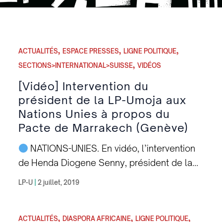
,
,
,
ACTUALITÉS
ESPACE PRESSES
LIGNE POLITIQUE
,
SECTIONS>INTERNATIONAL>SUISSE
VIDÉOS
[Vidéo] Intervention du
président de la LP-Umoja aux
Nations Unies à propos du
Pacte de Marrakech (Genève)
NATIONS-UNIES. En vidéo, l’intervention
de Henda Diogene Senny, président de la
Ligue Panafricaine – Umoja (LP-U) aux
LP-U
|
2 juillet, 2019
Nations-Unies de Genève le 2 juillet dernier,
à propos du Pacte de Marrakech. Pour
,
,
,
renforcer le travail diplomatique que la
ACTUALITÉS
DIASPORA AFRICAINE
LIGNE POLITIQUE