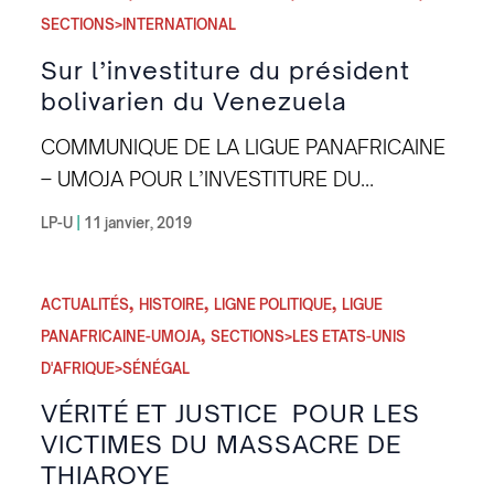
Ligue Panafricaine- Umoja (LP-U) effectue
SECTIONS>INTERNATIONAL
pour l’avancée du panafricanisme, voici le
Sur l’investiture du président
lien du formulaire
bolivarien du Venezuela
d’adhésion: https://lpumoja.wufoo.com/for
COMMUNIQUE DE LA LIGUE PANAFRICAINE
ms/s1xt0hm16238jx/ Umoja Ni Nguvu!
– UMOJA POUR L’INVESTITURE DU
PRESIDENT DE LA REPUBLIQUE
LP-U
|
11 janvier, 2019
BOLIVARIENNE DU VENEZUELA NICOLÁS
MADURO La Ligue Panafricaine – UMOJA
,
,
,
tient à remercier le ministre des affaires
ACTUALITÉS
HISTOIRE
LIGNE POLITIQUE
LIGUE
,
étrangères de la République Bolivarienne du
PANAFRICAINE-UMOJA
SECTIONS>LES ETATS-UNIS
Venezuela pour l’invitation adressée à son
D'AFRIQUE>SÉNÉGAL
secrétaire général Amzat Boukari pour
VÉRITÉ ET JUSTICE POUR LES
assister à la cérémonie d’investiture du
VICTIMES DU MASSACRE DE
second mandat du Président Nicolás
THIAROYE